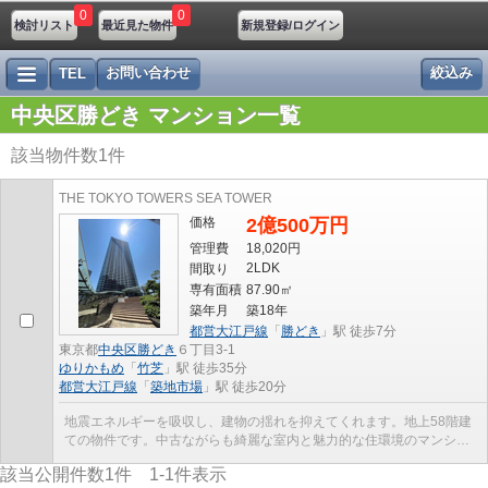
0
0
検討リスト
最近見た物件
新規登録/ログイン
お問い合わせ
絞込み
TEL
中央区勝どき マンション一覧
該当物件数
1
件
THE TOKYO TOWERS SEA TOWER
価格
2億500万円
管理費
18,020円
2LDK
間取り
専有面積
87.90㎡
築年月
築18年
都営大江戸線
「
勝どき
」駅 徒歩7分
東京都
中央区
勝どき
６丁目3-1
ゆりかもめ
「
竹芝
」駅 徒歩35分
都営大江戸線
「
築地市場
」駅 徒歩20分
地震エネルギーを吸収し、建物の揺れを抑えてくれます。地上58階建
ての物件です。中古ながらも綺麗な室内と魅力的な住環境のマンショ
ンです。地震に強いタワーマンションなので、地震...
該当公開件数
1
件
1-1
件表示