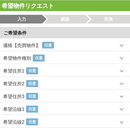
希望物件リクエスト
入力
確認
送信
ご希望条件
価格【売買物件】
任意
希望物件種別
任意
希望住所1
任意
希望住所2
任意
希望住所3
任意
希望沿線1
任意
希望沿線2
任意