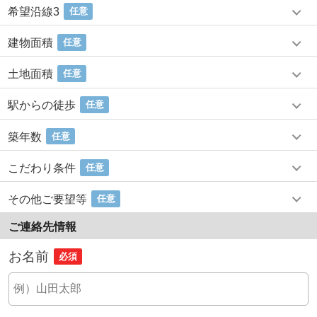
希望沿線3
任意
建物面積
任意
土地面積
任意
駅からの徒歩
任意
築年数
任意
こだわり条件
任意
その他ご要望等
任意
ご連絡先情報
お名前
必須