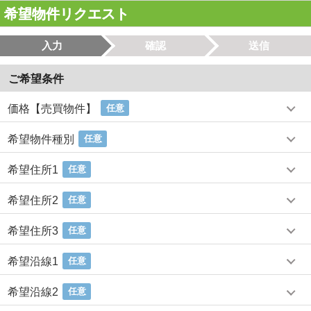
希望物件リクエスト
入力
確認
送信
ご希望条件
価格【売買物件】
任意
希望物件種別
任意
希望住所1
任意
希望住所2
任意
希望住所3
任意
希望沿線1
任意
希望沿線2
任意