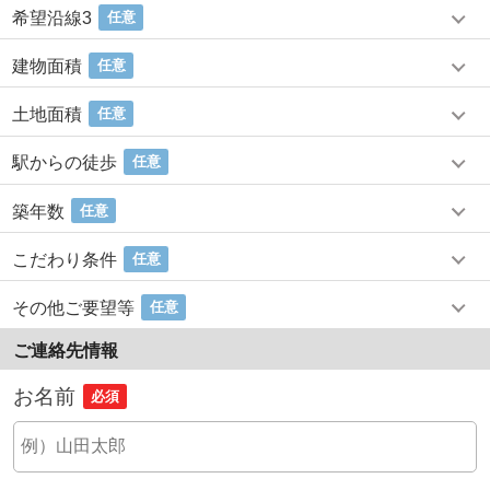
希望沿線3
任意
建物面積
任意
土地面積
任意
駅からの徒歩
任意
築年数
任意
こだわり条件
任意
その他ご要望等
任意
ご連絡先情報
お名前
必須