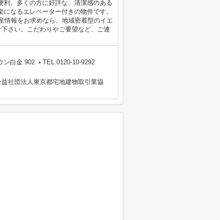
便利。多くの方に好評な、清潔感のある
楽になるエレベーター付きの物件です。
動産情報をお求めなら、地域密着型のイエ
せ下さい。こだわりやご要望など、ご連
ン白金 902
TEL:0120-10-9292
公益社団法人東京都宅地建物取引業協