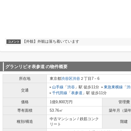
【外観】外観は落ち着いています
コメント
グランリビオ表参道
の物件概要
所在地
東京都
渋谷区
渋谷
２丁目7－6
山手線
「
渋谷
」駅 徒歩11分
東急東横線
「
渋
交通
千代田線
「
表参道
」駅 徒歩11分
価格
1億9,800万円
管理費
専有面積
53.76㎡
築年月（築
中古マンション / 鉄筋コンク
種別/構造
階建
リート