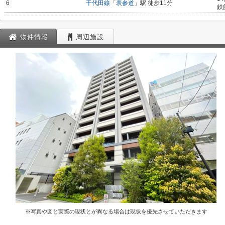
6
千代田線
「
表参道
」駅 徒歩11分
鉄
物件情報
周辺施設
※写真や図と実際の現状とが異なる場合は現状を優先させていただきます