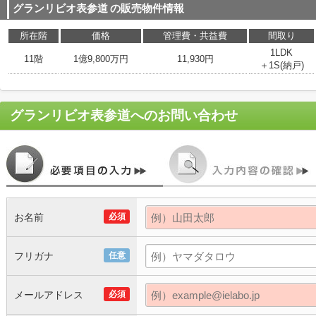
グランリビオ表参道
の販売物件情報
所在階
価格
管理費・共益費
間取り
1LDK
11階
1億9,800万円
11,930円
＋1S(納戸)
グランリビオ表参道
へのお問い合わせ
お名前
必須
フリガナ
任意
メールアドレス
必須