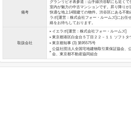
グランリビオ表参道：山手線渋谷駅にも近くて
室内が魅力の中古マンションです。昇り降りが
備考
快適な地上14階建ての物件。渋谷区にある不
ラボ[運営：株式会社フォー・ルームズ]にお任
絡をお待ちしております。
イエラボ[運営：株式会社フォー・ルームズ]
東京都港区白金台５丁目２２－１１ ソフトタウ
取扱会社
東京都知事 (3) 第95575号
公益社団法人全国宅地建物取引業保証協会、
会、東京都不動産協同組合