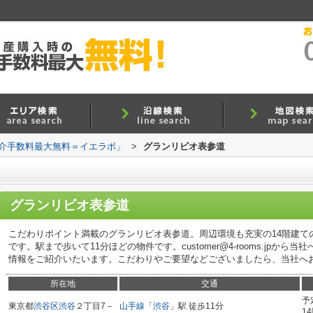
介手数料最大無料＝イエラボ」
>
グランリビオ表参道
グランリビオ表参道
こだわりポイント満載のグランリビオ表参道。周辺環境も充実の14階建て
です。駅まで歩いて11分ほどの物件です。customer@4-rooms.jpか
情報をご紹介いたいます。こだわりやご要望などございましたら、当社へ
所在地
交通
予
東京都
渋谷区
渋谷
２丁目7－
山手線
「
渋谷
」駅 徒歩11分
1