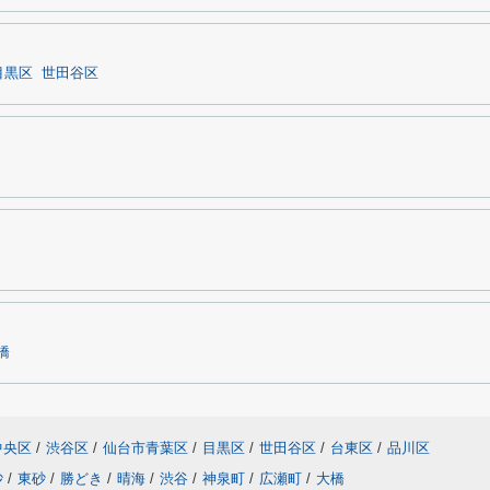
目黒区
世田谷区
橋
中央区
/
渋谷区
/
仙台市青葉区
/
目黒区
/
世田谷区
/
台東区
/
品川区
砂
/
東砂
/
勝どき
/
晴海
/
渋谷
/
神泉町
/
広瀬町
/
大橋