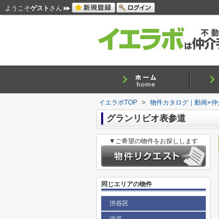
ようこそ
ゲスト
さん
イエラボTOP
>
物件カタログ｜動画×仲
グランリビオ表参道
▼ご希望の物件をお探しします
同じエリアの物件
渋谷区
渋谷