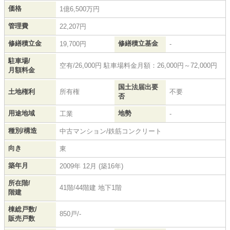
価格
1億6,500万円
管理費
22,207円
修繕積立金
修繕積立基金
19,700円
-
駐車場/
空有/26,000円 駐車場料金月額：26,000円～72,000円
月額料金
国土法届出要
土地権利
所有権
不要
否
用途地域
地勢
工業
-
種別/構造
中古マンション/鉄筋コンクリート
向き
東
築年月
2009年 12月 (築16年)
所在階/
41階/44階建 地下1階
階建
棟総戸数/
850戸/-
販売戸数