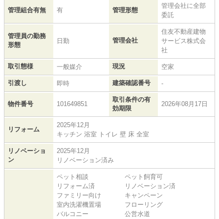
管理会社に全部
管理組合有無
有
管理形態
委託
住友不動産建物
管理員の勤務
管理会社
日勤
サービス株式会
形態
社
取引態様
現況
一般媒介
空家
引渡し
建築確認番号
即時
-
取引条件の有
物件番号
101649851
2026年08月17日
効期限
2025年12月
リフォーム
キッチン 浴室 トイレ 壁 床 全室
リノベーショ
2025年12月
ン
リノベーション済み
ペット相談
ペット飼育可
リフォーム済
リノベーション済
ファミリー向け
キャンペーン
室内洗濯機置場
フローリング
バルコニー
公営水道