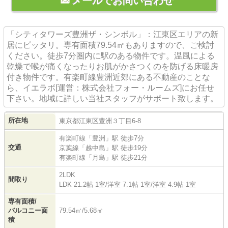
メールでお問い合わせ
「シティタワーズ豊洲ザ・シンボル」：江東区エリアの新
居にピッタリ。専有面積79.54㎡もありますので、ご検討
ください。徒歩7分圏内に駅のある物件です。温風による
乾燥で喉が痛くなったりお肌がかさつくのを防げる床暖房
付き物件です。有楽町線豊洲近郊にある不動産のことな
ら、イエラボ[運営：株式会社フォー・ルームズ]にお任せ
下さい。地域に詳しい当社スタッフがサポート致します。
所在地
東京都
江東区
豊洲
３丁目6-8
有楽町線
「
豊洲
」駅 徒歩7分
交通
京葉線
「
越中島
」駅 徒歩19分
有楽町線
「
月島
」駅 徒歩21分
2LDK
間取り
LDK 21.2帖 1室
/
洋室 7.1帖 1室
/
洋室 4.9帖 1室
専有面積/
バルコニー面
79.54㎡/5.68㎡
積