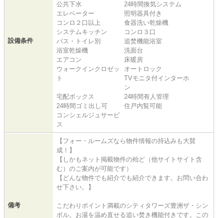
公共下水
24時間換気システム
エレベーター
照明器具付き
コンロ２口以上
食器洗い乾燥機
システムキッチン
コンロ３口
設備条件
バス・トイレ別
追焚機能浴室
浴室乾燥機
洗面台
エアコン
床暖房
ウォークインクロゼッ
オートロック
ト
TVモニタ付インターホ
ン
宅配ボックス
24時間有人管理
24時間ゴミ出し可
住戸内覧可能
コンシェルジュサービ
ス
【フォー・ルームズなら物件情報の持込みも大賛
成！】
【しかもネット掲載物件の殆ど（他サイトサイト含
む）のご案内が可能です）
【どんな物件でも紹介でも紹介できます。お問い合わ
せ下さい。】
備考
こだわりポイント満載のシティタワーズ豊洲ザ・シン
ボル。お湯を温め直せる追い焚き機能付きです。この