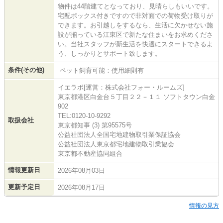
物件は44階建てとなっており、見晴らしもいいです。
宅配ボックス付きですので非対面での荷物受け取りが
できます。お引越しをするなら、生活に欠かせない施
設が揃っている江東区で新たな住まいをお求めくださ
い。当社スタッフが新生活を快適にスタートできるよ
う、しっかりとサポート致します。
条件(その他)
ペット飼育可能：使用細則有
イエラボ[運営：株式会社フォー・ルームズ]
東京都港区白金台５丁目２２－１１ ソフトタウン白金
902
TEL:0120-10-9292
取扱会社
東京都知事 (3) 第95575号
公益社団法人全国宅地建物取引業保証協会
公益社団法人東京都宅地建物取引業協会
東京都不動産協同組合
情報更新日
2026年08月03日
更新予定日
2026年08月17日
情報の見方