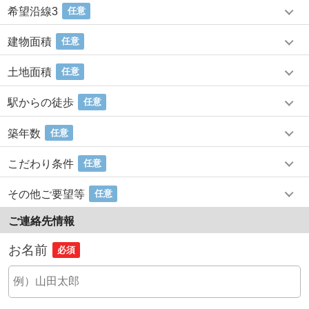
希望沿線3
任意
建物面積
任意
土地面積
任意
駅からの徒歩
任意
築年数
任意
こだわり条件
任意
その他ご要望等
任意
ご連絡先情報
お名前
必須