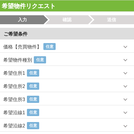
希望物件リクエスト
入力
確認
送信
ご希望条件
価格【売買物件】
任意
希望物件種別
任意
希望住所1
任意
希望住所2
任意
希望住所3
任意
希望沿線1
任意
希望沿線2
任意