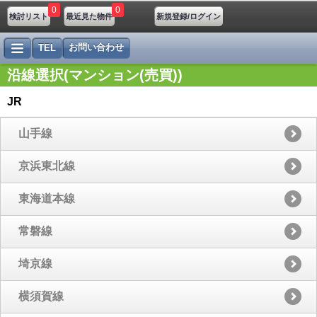
0
0
検討リスト
最近見た物件
新規登録/ログイン
お問い合わせ
TEL
沿線選択(マンション(売買))
JR
山手線
京浜東北線
東海道本線
常磐線
埼京線
横須賀線