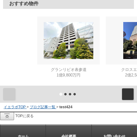
おすすめ物件
グランリビオ表参道
クロスエ
1億9,800万円
2億2,
イエラボTOP
>
ブログ記事一覧
>
test424
TOPに戻る
ホーム
会社概要
お問い合わせ