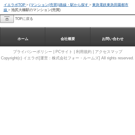
イエラボTOP
>
(マンション(売買))路線・駅から探す
>
東急電鉄東急田園都市
線
>
池尻大橋駅のマンション(売買)
TOPに戻る
ホーム
会社概要
お問い合わせ
プライバシーポリシー
|
PCサイト
|
利用規約
|
アクセスマップ
Copyright(c) イエラボ[運営：株式会社フォー・ルームズ] All rights reserved.