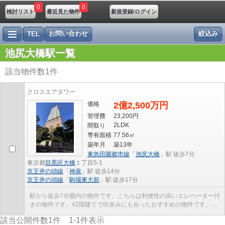
0
0
検討リスト
最近見た物件
新規登録/ログイン
お問い合わせ
絞込み
TEL
池尻大橋駅一覧
該当物件数
1
件
クロスエアタワー
価格
2億2,500万円
管理費
23,200円
2LDK
間取り
専有面積
77.56㎡
築年月
築13年
東急田園都市線
「
池尻大橋
」駅 徒歩7分
東京都
目黒区
大橋
１丁目5-1
京王井の頭線
「
神泉
」駅 徒歩14分
京王井の頭線
「
駒場東大前
」駅 徒歩17分
駅から徒歩7分圏内の物件です。こちらは利便性の高いエレベーター付
きの物件です。42階建てで街並みにも合ったおすすめの物件です。中
古ながらも綺麗な室内と魅力的な住環境のマンショ...
該当公開件数
1
件
1-1
件表示