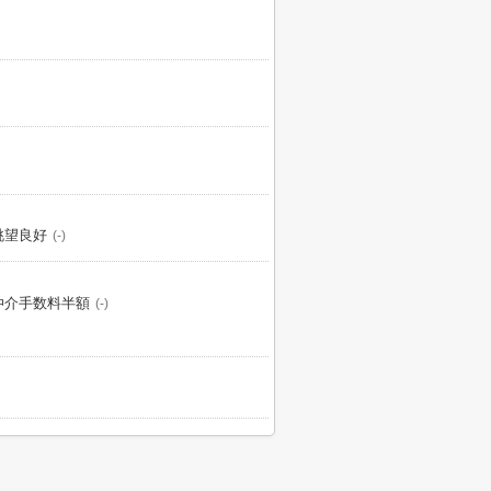
眺望良好
(-)
仲介手数料半額
(-)