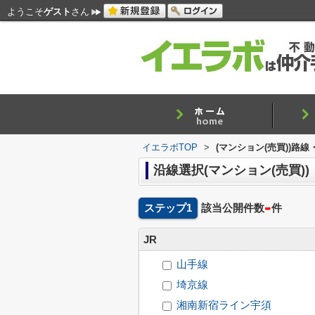
ようこそ
ゲスト
さん
イエラボTOP
>
(マンション(売買))路
沿線選択(マンション(売買))
-
ステップ1
該当公開件数
件
JR
山手線
埼京線
湘南新宿ライン宇須