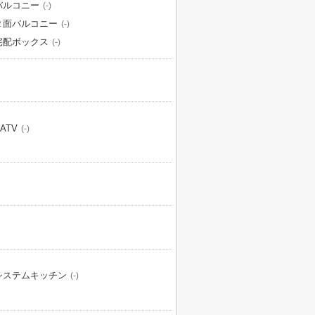
バルコニー
(-)
２面バルコニー
(-)
宅配ボックス
(-)
ATV
(-)
システムキッチン
(-)