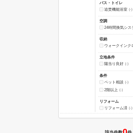
バス・トイレ
追焚機能浴室
(-)
空調
24時間換気シス
収納
ウォークインク
立地条件
陽当り良好
(-)
条件
ペット相談
(-)
2階以上
(-)
リフォーム
リフォーム済
(-)
0
該当件数
件