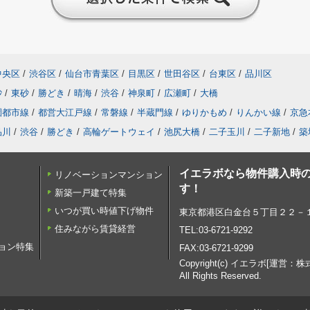
中央区
/
渋谷区
/
仙台市青葉区
/
目黒区
/
世田谷区
/
台東区
/
品川区
砂
/
東砂
/
勝どき
/
晴海
/
渋谷
/
神泉町
/
広瀬町
/
大橋
園都市線
/
都営大江戸線
/
常磐線
/
半蔵門線
/
ゆりかもめ
/
りんかい線
/
京急
品川
/
渋谷
/
勝どき
/
高輪ゲートウェイ
/
池尻大橋
/
二子玉川
/
二子新地
/
築
イエラボなら物件購入時の
リノベーションマンション
す！
新築一戸建て特集
いつが買い時値下げ物件
東京都港区白金台５丁目２２－１１
住みながら賃貸経営
TEL:03-6721-9292
ョン特集
FAX:03-6721-9299
Copyright(c) イエラボ[運
All Rights Reserved.