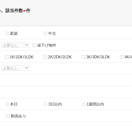
-
い。該当件数
件
新築
中古
～
値下げ物件
1K/1DK/1LDK
2K/2DK/2LDK
3K/3DK/3LDK
4K/
～
本日
3日以内
1週間以内
動画あり