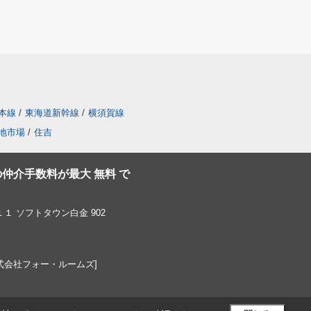
本線
/
東海道新幹線
/
横須賀線
地市場
/
住吉
仲介手数料が最大 無料 で
 ソフトタウン白金 902
営：株式会社フォー・ルームズ]