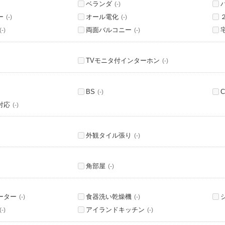
ベランダ
(-)
ー
オール電化
(-)
(-)
両面バルコニー
(-)
(-)
TVモニタ付インターホン
(-)
BS
C
(-)
対応
(-)
外観タイル張り
(-)
角部屋
(-)
ーター
食器洗い乾燥機
(-)
(-)
アイランドキッチン
(-)
(-)