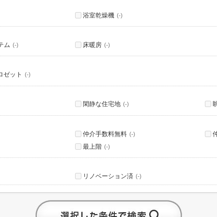
浴室乾燥機
(-)
テム
床暖房
(-)
(-)
ロゼット
(-)
閑静な住宅地
(-)
仲介手数料無料
(-)
最上階
(-)
リノベーション済
(-)