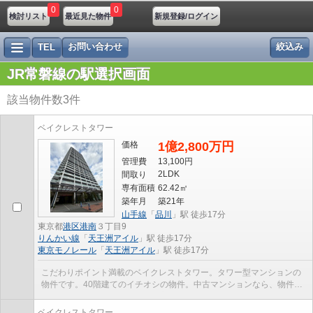
0
0
検討リスト
最近見た物件
新規登録/ログイン
お問い合わせ
絞込み
TEL
JR常磐線の駅選択画面
該当物件数
3
件
ベイクレストタワー
価格
1億2,800万円
管理費
13,100円
2LDK
間取り
専有面積
62.42㎡
築年月
築21年
山手線
「
品川
」駅 徒歩17分
東京都
港区
港南
３丁目9
りんかい線
「
天王洲アイル
」駅 徒歩17分
東京モノレール
「
天王洲アイル
」駅 徒歩17分
こだわりポイント満載のベイクレストタワー。タワー型マンションの
物件です。40階建てのイチオシの物件。中古マンションなら、物件の
購入もスムーズです。人生で一度あるかないかの不...
ベイクレストタワー