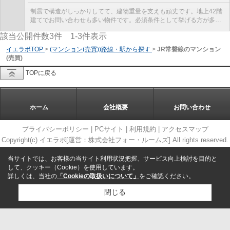
制震で構造がしっかりしてて、建物重量を支えも頑丈です。地上42階
建てでお問い合わせも多い物件です。必須条件として挙げる方が多
い、エレベーター付きの物件です。中古マンションな...
該当公開件数
3
件
1-3
件表示
イエラボTOP
>
(マンション(売買))路線・駅から探す
>
JR常磐線のマンション
(売買)
TOPに戻る
ホーム
会社概要
お問い合わせ
プライバシーポリシー
|
PCサイト
|
利用規約
|
アクセスマップ
Copyright(c) イエラボ[運営：株式会社フォー・ルームズ] All rights reserved.
当サイトでは、お客様の当サイト利用状況把握、サービス向上検討を目的と
して、クッキー（Cookie）を使用しています。
詳しくは、当社の
「Cookieの取扱いについて」
をご確認ください。
閉じる