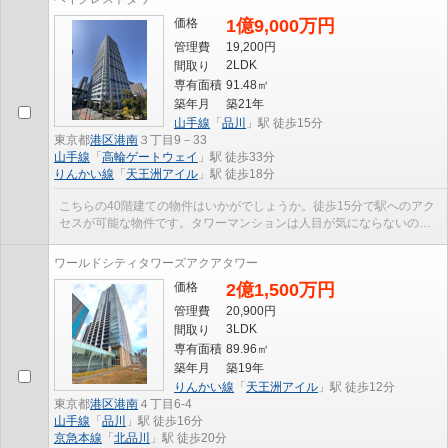
価格
1億9,000万円
管理費
19,200円
2LDK
間取り
専有面積
91.48㎡
築年月
築21年
山手線
「
品川
」駅 徒歩15分
東京都
港区
港南
３丁目9－33
山手線
「
高輪ゲートウェイ
」駅 徒歩33分
りんかい線
「
天王洲アイル
」駅 徒歩18分
こちらの40階建ての物件はいかがでしょうか。徒歩15分で駅へのアク
セスが可能な物件です。タワーマンションは人目が気にならないので
楽に過ごせます。多くの方に好評な、清潔感のある...
ワールドシティタワーズアクアタワー
価格
2億1,500万円
管理費
20,900円
3LDK
間取り
専有面積
89.96㎡
築年月
築19年
りんかい線
「
天王洲アイル
」駅 徒歩12分
東京都
港区
港南
４丁目6-4
山手線
「
品川
」駅 徒歩16分
京急本線
「
北品川
」駅 徒歩20分