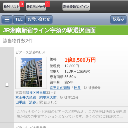
0
0
検討リスト
最近見た物件
新規登録/ログイン
お問い合わせ
絞込み
TEL
JR湘南新宿ライン宇須の駅選択画面
該当物件数
2
件
ピアース渋谷WEST
価格
1億6,500万円
管理費
12,800円
間取り
1LDK＋1S(納戸)
専有面積
55.50㎡
築年月
築5年
京王井の頭線
「
神泉
」駅 徒歩6分
東京都
渋谷区
神泉町
22－3
京王井の頭線
「
駒場東大前
」駅 徒歩12分
山手線
「
渋谷
」駅 徒歩15分
こだわりポイント満載のピアース渋谷WEST。この物件は快適な室内環
境が魅力の中古マンションとなっています。多くの方にご好評のエレ
ベーター付き物件はこちらです。周辺環境も充実の1...
グランリビオ表参道