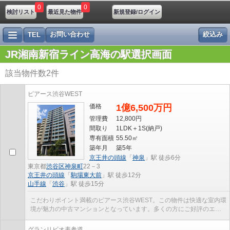
0
0
検討リスト
最近見た物件
新規登録/ログイン
お問い合わせ
絞込み
TEL
JR湘南新宿ライン高海の駅選択画面
該当物件数
2
件
ピアース渋谷WEST
価格
1億6,500万円
管理費
12,800円
間取り
1LDK＋1S(納戸)
専有面積
55.50㎡
築年月
築5年
京王井の頭線
「
神泉
」駅 徒歩6分
東京都
渋谷区
神泉町
22－3
京王井の頭線
「
駒場東大前
」駅 徒歩12分
山手線
「
渋谷
」駅 徒歩15分
こだわりポイント満載のピアース渋谷WEST。この物件は快適な室内環
境が魅力の中古マンションとなっています。多くの方にご好評のエレ
ベーター付き物件はこちらです。周辺環境も充実の1...
グランリビオ表参道