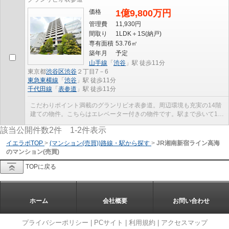
価格
1億9,800万円
管理費
11,930円
間取り
1LDK＋1S(納戸)
専有面積
53.76㎡
築年月
予定
山手線
「
渋谷
」駅 徒歩11分
東京都
渋谷区
渋谷
２丁目7－6
東急東横線
「
渋谷
」駅 徒歩11分
千代田線
「
表参道
」駅 徒歩11分
こだわりポイント満載のグランリビオ表参道。周辺環境も充実の14階
建ての物件。こちらはエレベーター付きの物件です。駅まで歩いて11
分ほどの物件です。customer@4-rooms.jpから当社へ...
該当公開件数
2
件
1-2
件表示
イエラボTOP
>
(マンション(売買))路線・駅から探す
>
JR湘南新宿ライン高海
のマンション(売買)
TOPに戻る
ホーム
会社概要
お問い合わせ
プライバシーポリシー
|
PCサイト
|
利用規約
|
アクセスマップ