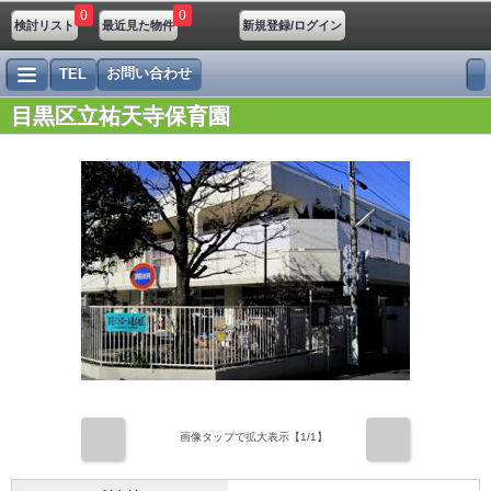
0
0
検討リスト
最近見た物件
新規登録/ログイン
お問い合わせ
TEL
目黒区立祐天寺保育園
前
次
画像タップで拡大表示【
1
/1】