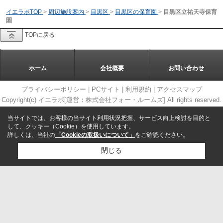
イエラボTOP
>
周辺施設案内
>
目黒区
>
目黒区の保育園
>
目黒区立祐天寺保育
園
TOPに戻る
ホーム
会社概要
お問い合わせ
プライバシーポリシー
|
PCサイト
|
利用規約
|
アクセスマップ
Copyright(c) イエラボ[運営：株式会社フォー・ルームズ] All rights reserved.
当サイトでは、お客様の当サイト利用状況把握、サービス向上検討を目的と
して、クッキー（Cookie）を使用しています。
詳しくは、当社の
「Cookieの取扱いについて」
をご確認ください。
閉じる