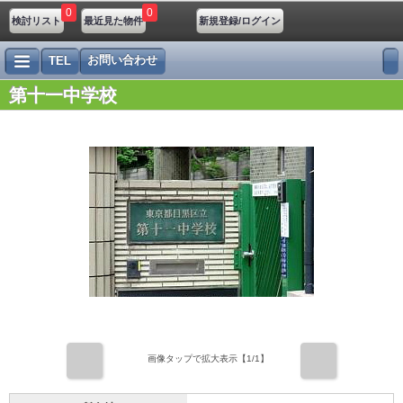
0
0
検討リスト
最近見た物件
新規登録/ログイン
お問い合わせ
TEL
第十一中学校
前
次
画像タップで拡大表示【
1
/1】