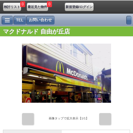
0
0
検討リスト
最近見た物件
新規登録/ログイン
お問い合わせ
TEL
マクドナルド 自由が丘店
前
次
画像タップで拡大表示【
1
/1】