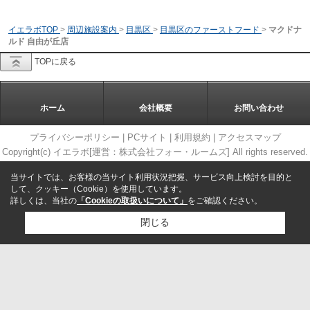
イエラボTOP
>
周辺施設案内
>
目黒区
>
目黒区のファーストフード
>
マクドナ
ルド 自由が丘店
TOPに戻る
ホーム
会社概要
お問い合わせ
プライバシーポリシー
|
PCサイト
|
利用規約
|
アクセスマップ
Copyright(c) イエラボ[運営：株式会社フォー・ルームズ] All rights reserved.
当サイトでは、お客様の当サイト利用状況把握、サービス向上検討を目的と
して、クッキー（Cookie）を使用しています。
詳しくは、当社の
「Cookieの取扱いについて」
をご確認ください。
閉じる