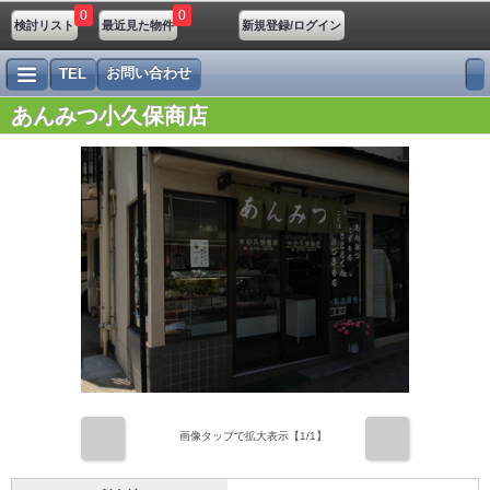
0
0
検討リスト
最近見た物件
新規登録/ログイン
お問い合わせ
TEL
あんみつ小久保商店
前
次
画像タップで拡大表示【
1
/1】