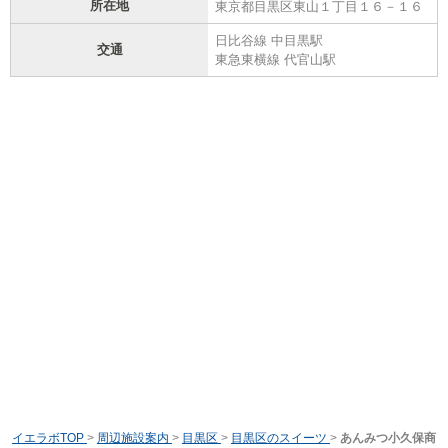
所在地
東京都目黒区東山１丁目１６－１６
日比谷線 中目黒駅
交通
東急東横線 代官山駅
イエラボTOP
>
周辺施設案内
>
目黒区
>
目黒区のスイーツ
>
あんみつ小久保商