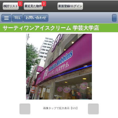
0
0
検討リスト
最近見た物件
新規登録/ログイン
お問い合わせ
TEL
サーティワンアイスクリーム 学芸大学店
前
次
画像タップで拡大表示【
1
/1】