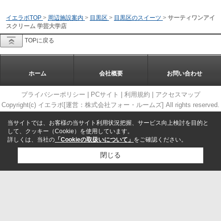
イエラボTOP
>
周辺施設案内
>
目黒区
>
目黒区のスイーツ
>
サーティワンアイ
スクリーム 学芸大学店
TOPに戻る
ホーム
会社概要
お問い合わせ
プライバシーポリシー
|
PCサイト
|
利用規約
|
アクセスマップ
Copyright(c) イエラボ[運営：株式会社フォー・ルームズ] All rights reserved.
当サイトでは、お客様の当サイト利用状況把握、サービス向上検討を目的と
して、クッキー（Cookie）を使用しています。
詳しくは、当社の
「Cookieの取扱いについて」
をご確認ください。
閉じる