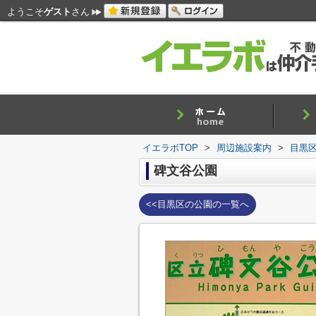
ようこそ
ゲスト
さん
イエラボTOP
>
周辺施設案内
>
目黒
碑文谷公園
<<目黒区の公園の一覧へ