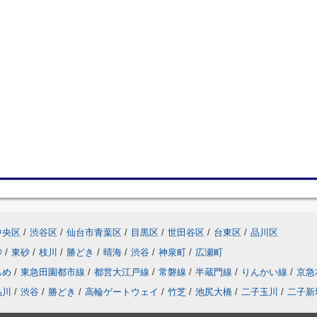
中央区
/
渋谷区
/
仙台市青葉区
/
目黒区
/
世田谷区
/
台東区
/
品川区
砂
/
東砂
/
枝川
/
勝どき
/
晴海
/
渋谷
/
神泉町
/
広瀬町
もめ
/
東急田園都市線
/
都営大江戸線
/
常磐線
/
半蔵門線
/
りんかい線
/
京急
品川
/
渋谷
/
勝どき
/
高輪ゲートウェイ
/
竹芝
/
池尻大橋
/
二子玉川
/
二子新