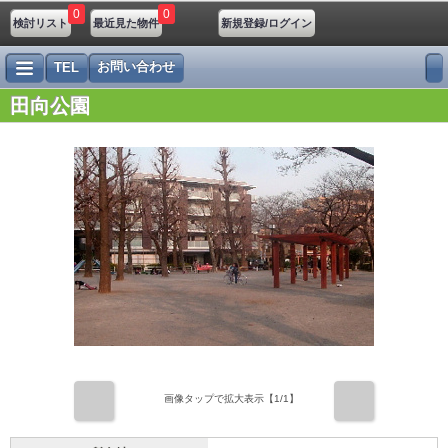
0
0
検討リスト
最近見た物件
新規登録/ログイン
お問い合わせ
TEL
田向公園
前
次
画像タップで拡大表示【
1
/1】