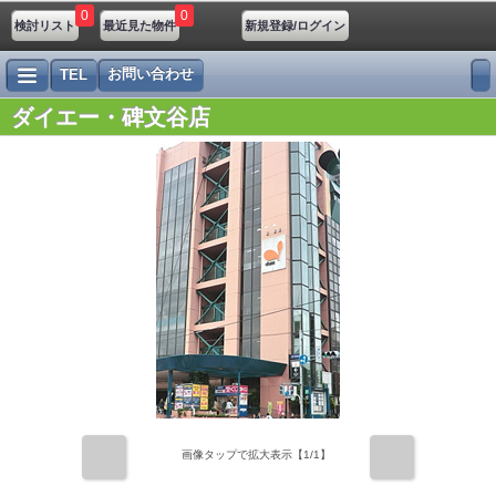
0
0
検討リスト
最近見た物件
新規登録/ログイン
お問い合わせ
TEL
ダイエー・碑文谷店
前
次
画像タップで拡大表示【
1
/1】