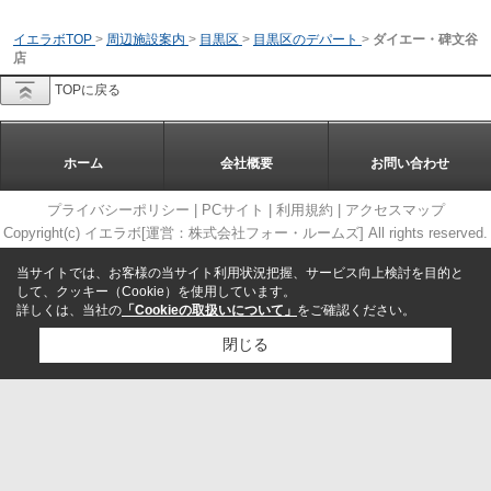
イエラボTOP
>
周辺施設案内
>
目黒区
>
目黒区のデパート
>
ダイエー・碑文谷
店
TOPに戻る
ホーム
会社概要
お問い合わせ
プライバシーポリシー
|
PCサイト
|
利用規約
|
アクセスマップ
Copyright(c) イエラボ[運営：株式会社フォー・ルームズ] All rights reserved.
当サイトでは、お客様の当サイト利用状況把握、サービス向上検討を目的と
して、クッキー（Cookie）を使用しています。
詳しくは、当社の
「Cookieの取扱いについて」
をご確認ください。
閉じる