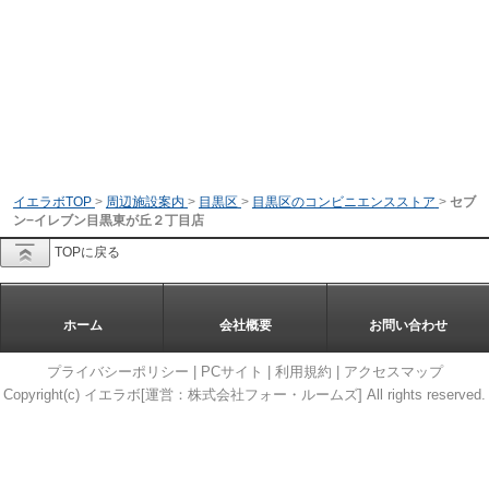
イエラボTOP
>
周辺施設案内
>
目黒区
>
目黒区のコンビニエンスストア
>
セブ
ン−イレブン目黒東が丘２丁目店
TOPに戻る
ホーム
会社概要
お問い合わせ
プライバシーポリシー
|
PCサイト
|
利用規約
|
アクセスマップ
Copyright(c) イエラボ[運営：株式会社フォー・ルームズ] All rights reserved.