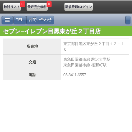
0
0
検討リスト
最近見た物件
新規登録/ログイン
お問い合わせ
TEL
セブン−イレブン目黒東が丘２丁目店
東京都目黒区東が丘２丁目１２－１
所在地
０
東急田園都市線 駒沢大学駅
交通
東急田園都市線 桜新町駅
電話
03-3411-6557