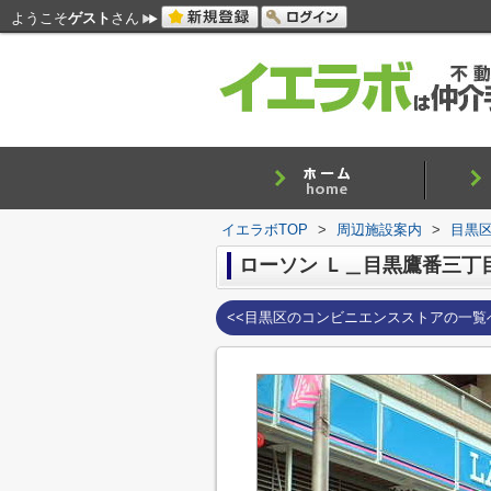
ようこそ
ゲスト
さん
イエラボTOP
>
周辺施設案内
>
目黒
ローソン Ｌ＿目黒鷹番三丁
<<目黒区のコンビニエンスストアの一覧