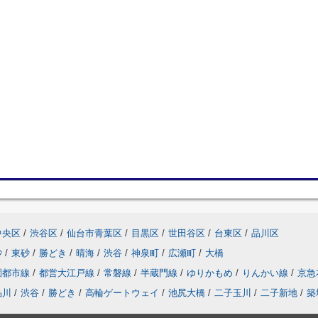
中央区
/
渋谷区
/
仙台市青葉区
/
目黒区
/
世田谷区
/
台東区
/
品川区
砂
/
東砂
/
勝どき
/
晴海
/
渋谷
/
神泉町
/
広瀬町
/
大橋
園都市線
/
都営大江戸線
/
常磐線
/
半蔵門線
/
ゆりかもめ
/
りんかい線
/
京急
品川
/
渋谷
/
勝どき
/
高輪ゲートウェイ
/
池尻大橋
/
二子玉川
/
二子新地
/
築