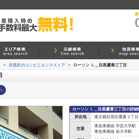
区
>
目黒区のコンビニエンスストア
>
ローソン Ｌ＿目黒鷹番三丁目
目
へ
ローソン Ｌ＿目黒鷹番三丁目の詳細
所在地
東京都目黒区鷹番３丁目
東急東横線 学芸大学駅
交通
東急東横線 祐天寺駅