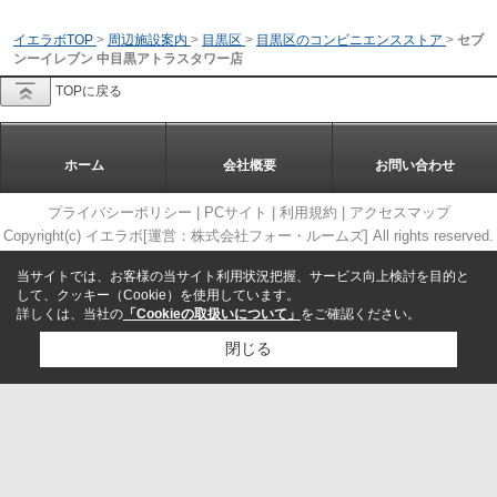
イエラボTOP
>
周辺施設案内
>
目黒区
>
目黒区のコンビニエンスストア
>
セブ
ンーイレブン 中目黒アトラスタワー店
TOPに戻る
ホーム
会社概要
お問い合わせ
プライバシーポリシー
|
PCサイト
|
利用規約
|
アクセスマップ
Copyright(c) イエラボ[運営：株式会社フォー・ルームズ] All rights reserved.
当サイトでは、お客様の当サイト利用状況把握、サービス向上検討を目的と
して、クッキー（Cookie）を使用しています。
詳しくは、当社の
「Cookieの取扱いについて」
をご確認ください。
閉じる