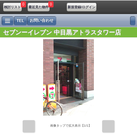
0
0
検討リスト
最近見た物件
新規登録/ログイン
お問い合わせ
TEL
セブンーイレブン 中目黒アトラスタワー店
前
次
画像タップで拡大表示【
1
/1】