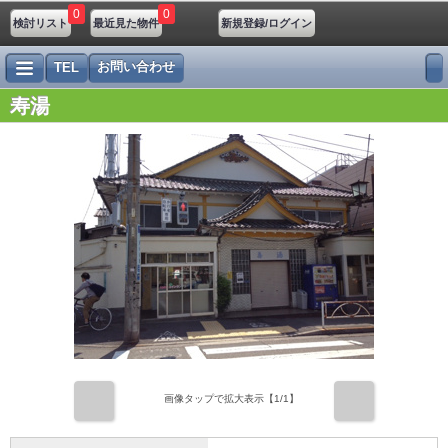
0
0
検討リスト
最近見た物件
新規登録/ログイン
お問い合わせ
TEL
寿湯
前
次
画像タップで拡大表示【
1
/1】