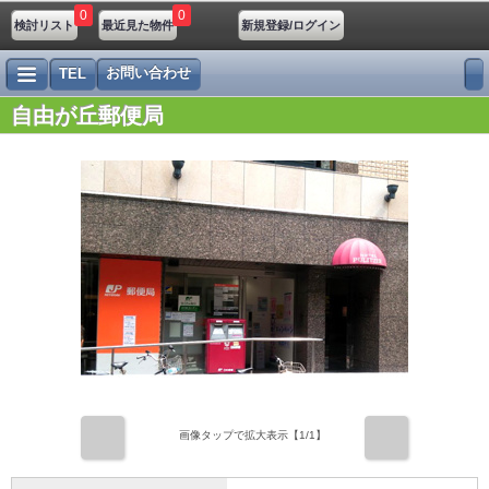
0
0
検討リスト
最近見た物件
新規登録/ログイン
お問い合わせ
TEL
自由が丘郵便局
前
次
画像タップで拡大表示【
1
/1】