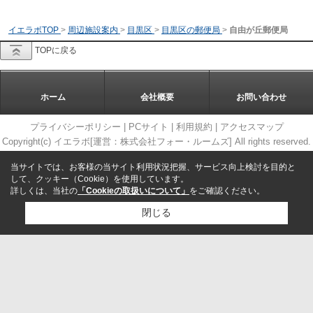
イエラボTOP
>
周辺施設案内
>
目黒区
>
目黒区の郵便局
>
自由が丘郵便局
TOPに戻る
ホーム
会社概要
お問い合わせ
プライバシーポリシー
|
PCサイト
|
利用規約
|
アクセスマップ
Copyright(c) イエラボ[運営：株式会社フォー・ルームズ] All rights reserved.
当サイトでは、お客様の当サイト利用状況把握、サービス向上検討を目的と
して、クッキー（Cookie）を使用しています。
詳しくは、当社の
「Cookieの取扱いについて」
をご確認ください。
閉じる