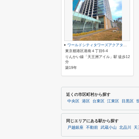
ワールドシティタワーズアクアタワー
東京都港区港南４丁目6-4
りんかい線「天王洲アイル」駅 徒歩12
分
築19年
近くの市区町村から探す
中央区
港区
台東区
江東区
目黒区
同じエリアにある駅から探す
戸越銀座
不動前
武蔵小山
北品川
天