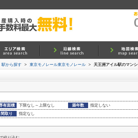
線・駅から探す
>
東京モノレール東京モノレール
>
天王洲アイル駅のマンショ
専有面積
下限なし～上限なし
築年数
指定しない
間取り
指定なし
で絞り込む