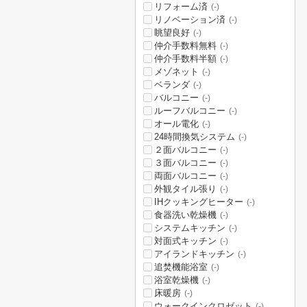
リフォーム済
(-)
リノベーション済
(-)
眺望良好
(-)
仲介手数料無料
(-)
仲介手数料半額
(-)
メゾネット
(-)
ベランダ
(-)
バルコニー
(-)
ルーフバルコニー
(-)
オール電化
(-)
24時間換気システム
(-)
２面バルコニー
(-)
３面バルコニー
(-)
両面バルコニー
(-)
外観タイル張り
(-)
IHクッキングヒーター
(-)
食器洗い乾燥機
(-)
システムキッチン
(-)
対面式キッチン
(-)
アイランドキッチン
(-)
追焚機能浴室
(-)
浴室乾燥機
(-)
床暖房
(-)
ウォークインクロゼット
(-)