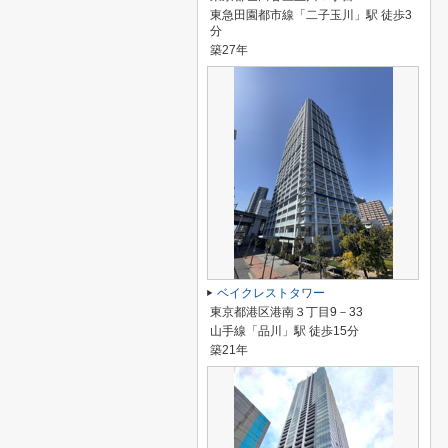
東急田園都市線「二子玉川」駅 徒歩3
分
築27年
ベイクレストタワー
東京都港区港南３丁目9－33
山手線「品川」駅 徒歩15分
築21年