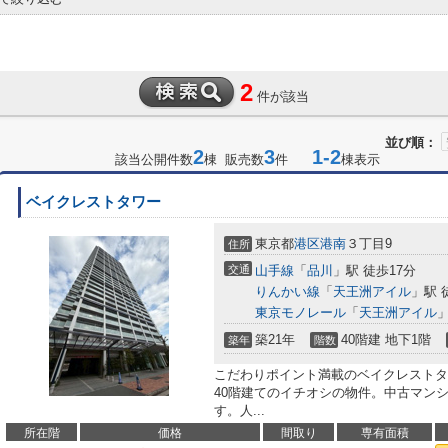
2
件が該当
並び順：
2
3
1-2
該当公開件数
棟 販売数
件
棟表示
ベイクレストタワー
東京都
港区
港南
３丁目9
住所
交通
山手線
「
品川
」駅 徒歩17分
りんかい線
「
天王洲アイル
」駅 
東京モノレール
「
天王洲アイル
」
築21年
40階建 地下1階
築年
階数
こだわりポイント満載のベイクレストタ
40階建てのイチオシの物件。中古マン
す。人...
所在階
価格
間取り
専有面積