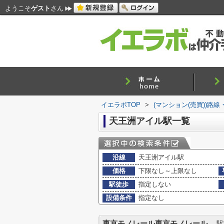
ようこそ
ゲスト
さん
イエラボTOP
>
(マンション(売買))路
天王洲アイル駅一覧
沿線
天王洲アイル駅
価格
下限なし～上限なし
駅徒歩
指定しない
設備条件
指定なし
東京モノレール東京モノレール
駅