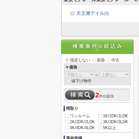
天王洲アイル
(3)
指定しない
新築
中古
▼価格
～
値下げ物件
2
件が該当
間取り
ワンルーム
1K/1DK/1LDK
2K/2DK/2LDK
3K/3DK/3LDK
4K/4DK/4LDK
5K以上
専有面積