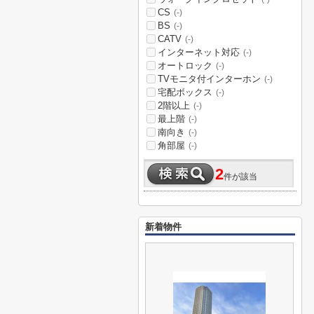
CS
(-)
BS
(-)
CATV
(-)
インターネット対応
(-)
オートロック
(-)
TVモニタ付インターホン
(-)
宅配ボックス
(-)
2階以上
(-)
最上階
(-)
南向き
(-)
角部屋
(-)
2
件が該当
新着物件