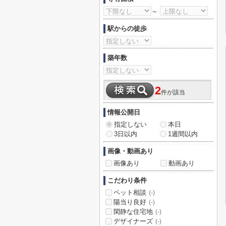
～
駅からの徒歩
築年数
2
件が該当
情報公開日
指定しない
本日
3日以内
1週間以内
画像・動画あり
画像あり
動画あり
こだわり条件
ペット相談
(-)
陽当り良好
(-)
閑静な住宅地
(-)
デザイナーズ
(-)