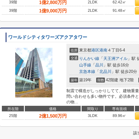
1
億
2,800
万円
39階
2LDK
62.42㎡
1
億
9,000
万円
39階
2LDK
91.48㎡
ワールドシティタワーズアクアタワー
東京都
港区
港南
４丁目6-4
住所
交通
りんかい線
「
天王洲アイル
」駅 
山手線
「
品川
」駅 徒歩16分
京急本線
「
北品川
」駅 徒歩20分
築19年
42階建 地下2階
築年
階数
制震で構造がしっかりしてて、建物重量
問い合わせも多い物件です。必須条件と
の物...
所在階
価格
間取り
専有面積
2
億
1,500
万円
25階
3LDK
89.96㎡
該