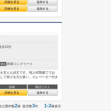
詳細を見る
追加する
詳細を見る
追加する
徒歩12分
鉄筋コンクリート
構造
を支えも頑丈です。地上42階建てでお
して挙げる方が多い、エレベーター付き
詳細
検討リスト
詳細を見る
追加する
2
3
1-2
当公開件数
棟 販売数
件
棟表示