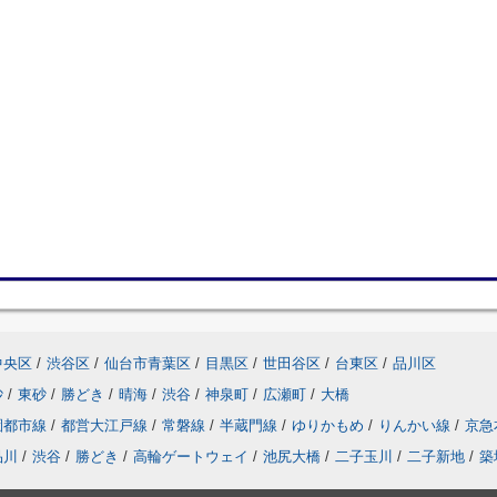
中央区
/
渋谷区
/
仙台市青葉区
/
目黒区
/
世田谷区
/
台東区
/
品川区
砂
/
東砂
/
勝どき
/
晴海
/
渋谷
/
神泉町
/
広瀬町
/
大橋
園都市線
/
都営大江戸線
/
常磐線
/
半蔵門線
/
ゆりかもめ
/
りんかい線
/
京急
品川
/
渋谷
/
勝どき
/
高輪ゲートウェイ
/
池尻大橋
/
二子玉川
/
二子新地
/
築