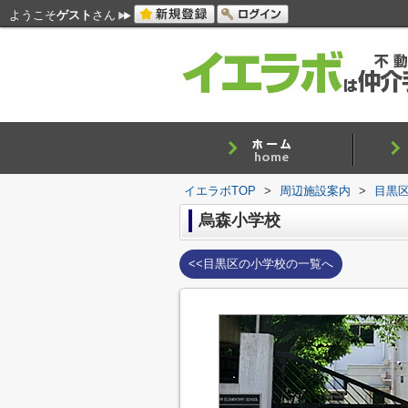
ようこそ
ゲスト
さん
イエラボTOP
>
周辺施設案内
>
目黒
烏森小学校
<<目黒区の小学校の一覧へ