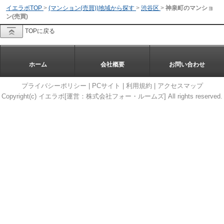
イエラボTOP
>
(マンション(売買))地域から探す
>
渋谷区
>
神泉町のマンショ
ン(売買)
TOPに戻る
ホーム
会社概要
お問い合わせ
プライバシーポリシー
|
PCサイト
|
利用規約
|
アクセスマップ
Copyright(c) イエラボ[運営：株式会社フォー・ルームズ] All rights reserved.