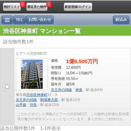
0
0
検討リスト
最近見た物件
新規登録/ログイン
お問い合わせ
絞込み
TEL
渋谷区神泉町 マンション一覧
該当物件数
1
件
ピアース渋谷WEST
価格
1億6,500万円
管理費
12,800円
間取り
1LDK＋1S(納戸)
専有面積
55.50㎡
築年月
築5年
京王井の頭線
「
神泉
」駅 徒歩6分
東京都
渋谷区
神泉町
22－3
京王井の頭線
「
駒場東大前
」駅 徒歩12分
山手線
「
渋谷
」駅 徒歩15分
こだわりポイント満載のピアース渋谷WEST。この物件は快適な室内環
境が魅力の中古マンションとなっています。多くの方にご好評のエレ
ベーター付き物件はこちらです。周辺環境も充実の1...
該当公開件数
1
件
1-1
件表示