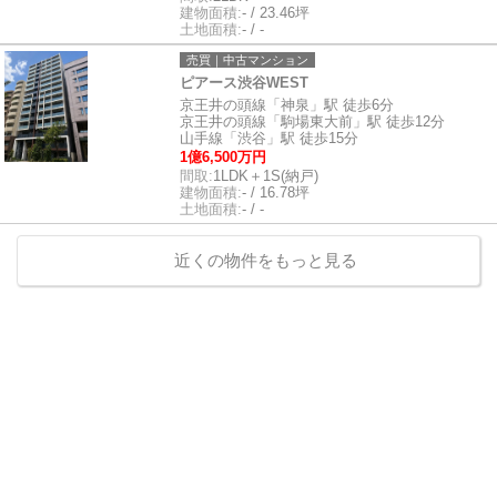
建物面積:
- / 23.46坪
土地面積:
- / -
売買｜中古マンション
ピアース渋谷WEST
京王井の頭線「神泉」駅 徒歩6分
京王井の頭線「駒場東大前」駅 徒歩12分
山手線「渋谷」駅 徒歩15分
1億6,500万円
間取:
1LDK＋1S(納戸)
建物面積:
- / 16.78坪
土地面積:
- / -
近くの物件をもっと見る