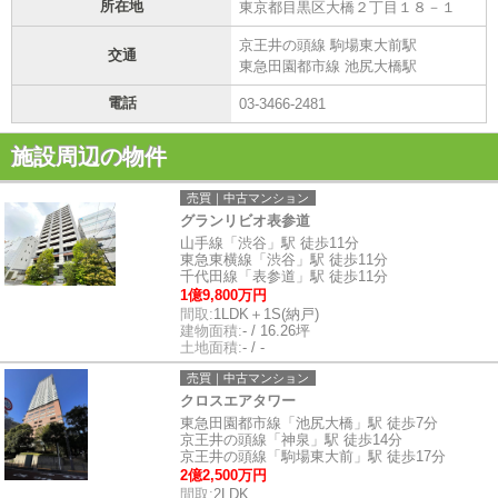
所在地
東京都目黒区大橋２丁目１８－１
京王井の頭線 駒場東大前駅
交通
東急田園都市線 池尻大橋駅
電話
03-3466-2481
施設周辺の物件
売買｜中古マンション
グランリビオ表参道
山手線「渋谷」駅 徒歩11分
東急東横線「渋谷」駅 徒歩11分
千代田線「表参道」駅 徒歩11分
1億9,800万円
間取:
1LDK＋1S(納戸)
建物面積:
- / 16.26坪
土地面積:
- / -
売買｜中古マンション
クロスエアタワー
東急田園都市線「池尻大橋」駅 徒歩7分
京王井の頭線「神泉」駅 徒歩14分
京王井の頭線「駒場東大前」駅 徒歩17分
2億2,500万円
間取:
2LDK