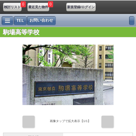
0
0
検討リスト
最近見た物件
新規登録/ログイン
お問い合わせ
TEL
駒場高等学校
前
次
画像タップで拡大表示【
1
/1】