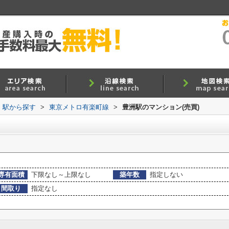
線・駅から探す
>
東京メトロ有楽町線
>
豊洲駅のマンション(売買)
専有面積
下限なし～上限なし
築年数
指定しない
間取り
指定なし