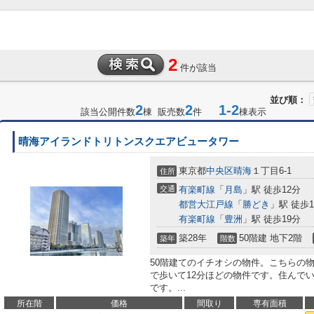
2
件が該当
並び順：
2
2
1-2
該当公開件数
棟 販売数
件
棟表示
晴海アイランドトリトンスクエアビュータワー
東京都
中央区
晴海
１丁目6-1
住所
交通
有楽町線
「
月島
」駅 徒歩12分
都営大江戸線
「
勝どき
」駅 徒歩1
有楽町線
「
豊洲
」駅 徒歩19分
築28年
50階建 地下2階
築年
階数
50階建てのイチオシの物件。こちらの
で歩いて12分ほどの物件です。住んで
です。...
所在階
価格
間取り
専有面積