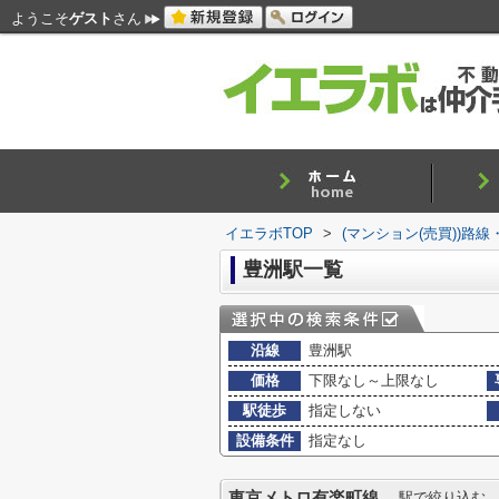
ようこそ
ゲスト
さん
イエラボTOP
>
(マンション(売買))路
豊洲駅一覧
沿線
豊洲駅
価格
下限なし～上限なし
駅徒歩
指定しない
設備条件
指定なし
東京メトロ有楽町線
駅で絞り込む