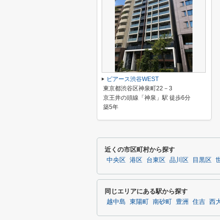
ピアース渋谷WEST
東京都渋谷区神泉町22－3
京王井の頭線「神泉」駅 徒歩6分
築5年
近くの市区町村から探す
中央区
港区
台東区
品川区
目黒区
同じエリアにある駅から探す
越中島
東陽町
南砂町
豊洲
住吉
西