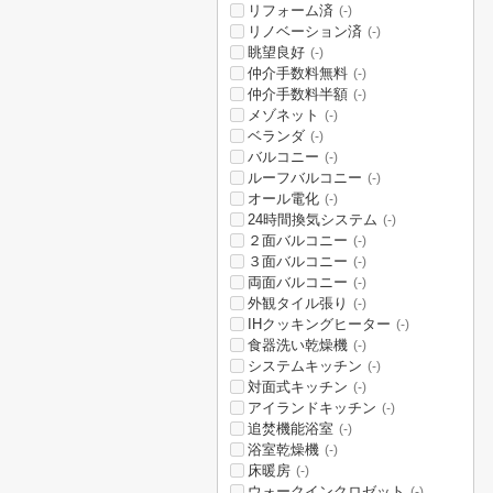
リフォーム済
(-)
リノベーション済
(-)
眺望良好
(-)
仲介手数料無料
(-)
仲介手数料半額
(-)
メゾネット
(-)
ベランダ
(-)
バルコニー
(-)
ルーフバルコニー
(-)
オール電化
(-)
24時間換気システム
(-)
２面バルコニー
(-)
３面バルコニー
(-)
両面バルコニー
(-)
外観タイル張り
(-)
IHクッキングヒーター
(-)
食器洗い乾燥機
(-)
システムキッチン
(-)
対面式キッチン
(-)
アイランドキッチン
(-)
追焚機能浴室
(-)
浴室乾燥機
(-)
床暖房
(-)
ウォークインクロゼット
(-)