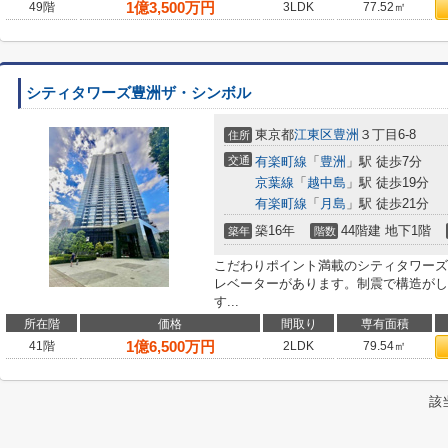
1
億
3,500
万円
49階
3LDK
77.52㎡
シティタワーズ豊洲ザ・シンボル
東京都
江東区
豊洲
３丁目6-8
住所
交通
有楽町線
「
豊洲
」駅 徒歩7分
京葉線
「
越中島
」駅 徒歩19分
有楽町線
「
月島
」駅 徒歩21分
築16年
44階建 地下1階
築年
階数
こだわりポイント満載のシティタワーズ
レベーターがあります。制震で構造がし
す...
所在階
価格
間取り
専有面積
1
億
6,500
万円
41階
2LDK
79.54㎡
該