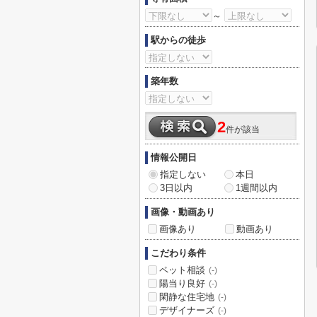
～
駅からの徒歩
築年数
2
件が該当
情報公開日
指定しない
本日
3日以内
1週間以内
画像・動画あり
画像あり
動画あり
こだわり条件
ペット相談
(-)
陽当り良好
(-)
閑静な住宅地
(-)
デザイナーズ
(-)