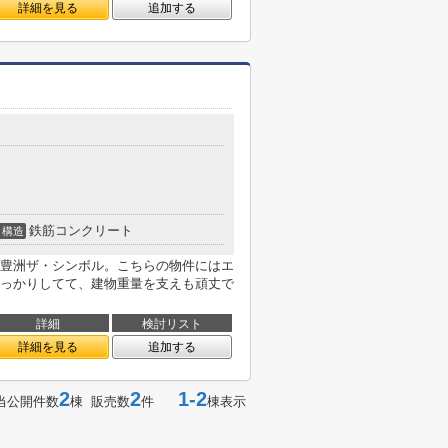
詳細を見る
追加する
鉄筋コンクリート
構造
豊洲ザ・シンボル。こちらの物件にはエ
っかりしてて、建物重量を支えも頑丈で
詳細
検討リスト
詳細を見る
追加する
2
2
1-2
当公開件数
棟 販売数
件
棟表示