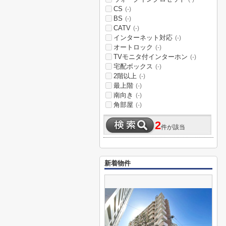
CS
(-)
BS
(-)
CATV
(-)
インターネット対応
(-)
オートロック
(-)
TVモニタ付インターホン
(-)
宅配ボックス
(-)
2階以上
(-)
最上階
(-)
南向き
(-)
角部屋
(-)
2
件が該当
新着物件