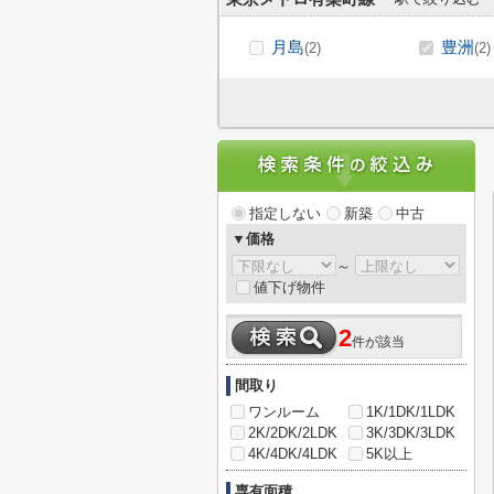
月島
豊洲
(2)
(2)
指定しない
新築
中古
▼価格
～
値下げ物件
2
件が該当
間取り
ワンルーム
1K/1DK/1LDK
2K/2DK/2LDK
3K/3DK/3LDK
4K/4DK/4LDK
5K以上
専有面積