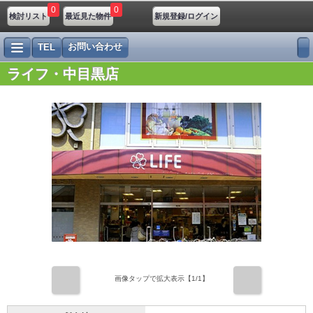
0
0
検討リスト
最近見た物件
新規登録/ログイン
お問い合わせ
TEL
ライフ・中目黒店
前
次
画像タップで拡大表示【
1
/1】