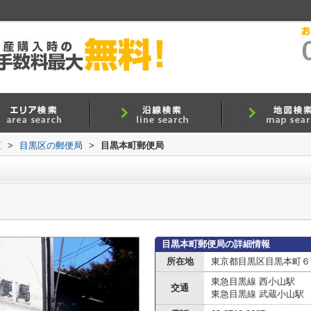
区
>
目黒区の郵便局
>
目黒本町郵便局
目黒本町郵便局の詳細情報
所在地
東京都目黒区目黒本町６
東急目黒線 西小山駅
交通
東急目黒線 武蔵小山駅