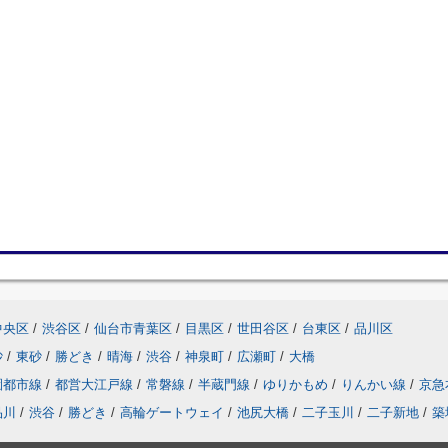
中央区
/
渋谷区
/
仙台市青葉区
/
目黒区
/
世田谷区
/
台東区
/
品川区
砂
/
東砂
/
勝どき
/
晴海
/
渋谷
/
神泉町
/
広瀬町
/
大橋
園都市線
/
都営大江戸線
/
常磐線
/
半蔵門線
/
ゆりかもめ
/
りんかい線
/
京急
品川
/
渋谷
/
勝どき
/
高輪ゲートウェイ
/
池尻大橋
/
二子玉川
/
二子新地
/
築