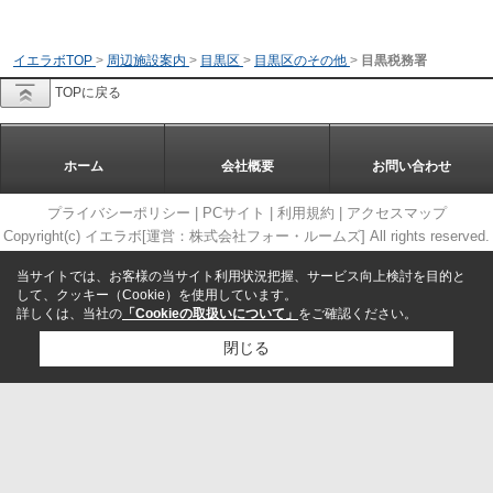
イエラボTOP
>
周辺施設案内
>
目黒区
>
目黒区のその他
>
目黒税務署
TOPに戻る
ホーム
会社概要
お問い合わせ
プライバシーポリシー
|
PCサイト
|
利用規約
|
アクセスマップ
Copyright(c) イエラボ[運営：株式会社フォー・ルームズ] All rights reserved.
当サイトでは、お客様の当サイト利用状況把握、サービス向上検討を目的と
して、クッキー（Cookie）を使用しています。
詳しくは、当社の
「Cookieの取扱いについて」
をご確認ください。
閉じる