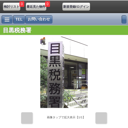
0
0
検討リスト
最近見た物件
新規登録/ログイン
お問い合わせ
TEL
目黒税務署
前
次
画像タップで拡大表示【
1
/1】