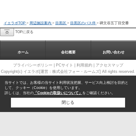
イエラボTOP
>
周辺施設案内
>
目黒区
>
目黒区のバス停
>
碑文谷五丁目交番
TOPに戻る
ホーム
会社概要
お問い合わせ
プライバシーポリシー
|
PCサイト
|
利用規約
|
アクセスマップ
Copyright(c) イエラボ[運営：株式会社フォー・ルームズ] All rights reserved.
当サイトでは、お客様の当サイト利用状況把握、サービス向上検討を目的と
して、クッキー（Cookie）を使用しています。
詳しくは、当社の
「Cookieの取扱いについて」
をご確認ください。
閉じる