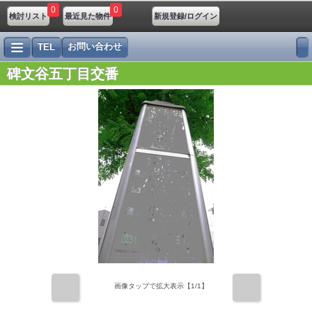
0
0
検討リスト
最近見た物件
新規登録/ログイン
お問い合わせ
TEL
碑文谷五丁目交番
前
次
画像タップで拡大表示【
1
/1】