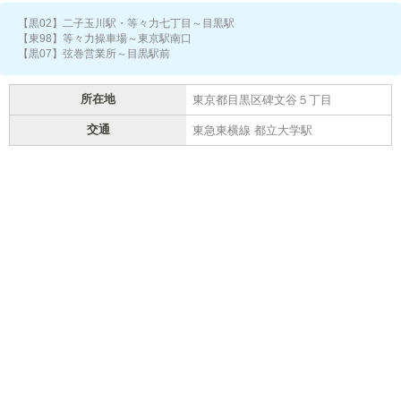
【黒02】二子玉川駅・等々力七丁目～目黒駅
【東98】等々力操車場～東京駅南口
【黒07】弦巻営業所～目黒駅前
所在地
東京都目黒区碑文谷５丁目
交通
東急東横線 都立大学駅