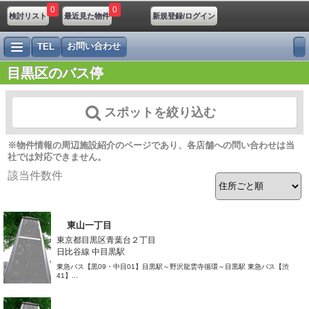
0
0
検討リスト
最近見た物件
新規登録/ログイン
お問い合わせ
TEL
目黒区のバス停
スポットを絞り込む
※物件情報の周辺施設紹介のページであり、各店舗への問い合わせは当
社では対応できません。
該当件数
件
東山一丁目
東京都目黒区青葉台２丁目
日比谷線 中目黒駅
東急バス【黒09・中目01】目黒駅～野沢龍雲寺循環～目黒駅 東急バス【渋
41】...