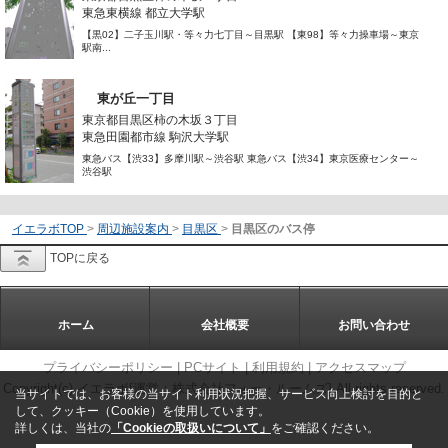
東急東横線 都立大学駅
【黒02】二子玉川駅・等々力七丁目～目黒駅 【東98】等々力操車場～東京
駅南...
東が丘一丁目
東京都目黒区柿の木坂３丁目
東急田園都市線 駒沢大学駅
東急バス【渋33】多摩川駅～渋谷駅 東急バス【渋34】東京医療センター～
渋谷駅
イエラボTOP
>
周辺施設案内
>
目黒区
>
目黒区のバス停
TOPに戻る
ホーム
会社概要
お問い合わせ
プライバシーポリシー
|
PCサイト
|
利用規約
|
アクセスマップ
Copyright(c) イエラボ[運営：株式会社フォー・ルームズ] All rights reserved.
当サイトでは、お客様の当サイト利用状況把握、サービス向上検討を目的と
して、クッキー（Cookie）を使用しています。
詳しくは、当社の
「Cookieの取扱いについて」
をご確認ください。