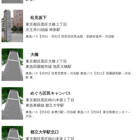
松見坂下
東京都目黒区大橋２丁目
京王井の頭線 神泉駅
東急バス【渋51・渋52】世田谷区民会館・若林折返所～渋谷駅
大橋
東京都目黒区大橋２丁目
東急田園都市線 池尻大橋駅
東急バス【渋05】弦巻営業所～渋谷駅 東急バス【渋11】田園調布駅～渋谷
駅 東...
めぐろ区民キャンパス
東京都目黒区柿の木坂１丁目
東急東横線 都立大学駅
東急バス【渋33】多摩川駅～渋谷駅 東急バス【渋34】東京医療センター～
渋谷...
都立大学駅北口
東京都目黒区柿の木坂１丁目