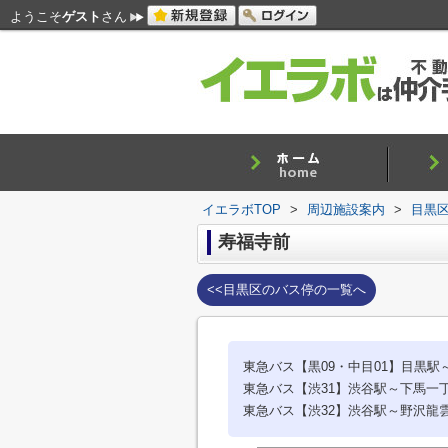
ようこそ
ゲスト
さん
イエラボTOP
>
周辺施設案内
>
目黒
寿福寺前
<<目黒区のバス停の一覧へ
東急バス【黒09・中目01】目黒
東急バス【渋31】渋谷駅～下馬一
東急バス【渋32】渋谷駅～野沢龍