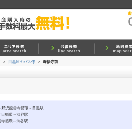
区
>
目黒区のバス停
>
寿福寺前
駅～野沢龍雲寺循環～目黒駅
丁目循環～渋谷駅
雲寺循環～渋谷駅