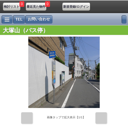
0
0
検討リスト
最近見た物件
新規登録/ログイン
お問い合わせ
TEL
大塚山（バス停）
前
次
画像タップで拡大表示【
1
/1】