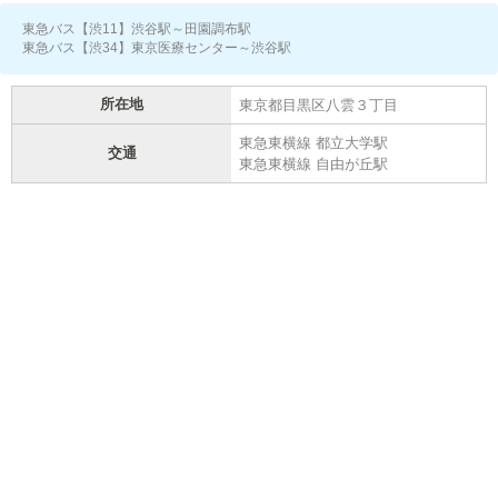
東急バス【渋11】渋谷駅～田園調布駅
東急バス【渋34】東京医療センター～渋谷駅
所在地
東京都目黒区八雲３丁目
東急東横線 都立大学駅
交通
東急東横線 自由が丘駅