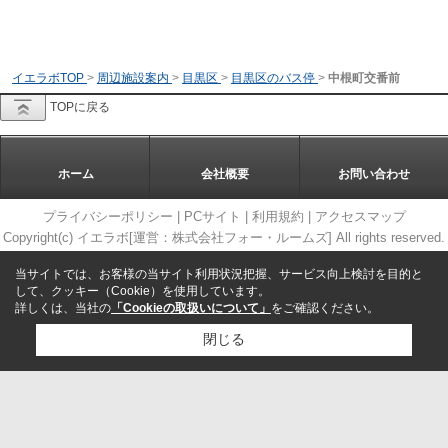
イエラボTOP
>
周辺施設案内
>
目黒区
>
目黒区のバス停
>
中根町交番前
TOPに戻る
ホーム
会社概要
お問い合わせ
プライバシーポリシー
|
PCサイト
|
利用規約
|
アクセスマップ
Copyright(c) イエラボ[運営：株式会社フォー・ルームズ] All rights reserved.
当サイトでは、お客様の当サイト利用状況把握、サービス向上検討を目的と
して、クッキー（Cookie）を使用しています。
詳しくは、当社の
「Cookieの取扱いについて」
をご確認ください。
閉じる