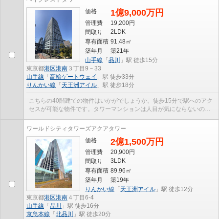
価格
1億9,000万円
管理費
19,200円
2LDK
間取り
専有面積
91.48㎡
築年月
築21年
山手線
「
品川
」駅 徒歩15分
東京都
港区
港南
３丁目9－33
山手線
「
高輪ゲートウェイ
」駅 徒歩33分
りんかい線
「
天王洲アイル
」駅 徒歩18分
こちらの40階建ての物件はいかがでしょうか。徒歩15分で駅へのアク
セスが可能な物件です。タワーマンションは人目が気にならないので
楽に過ごせます。多くの方に好評な、清潔感のある...
ワールドシティタワーズアクアタワー
価格
2億1,500万円
管理費
20,900円
3LDK
間取り
専有面積
89.96㎡
築年月
築19年
りんかい線
「
天王洲アイル
」駅 徒歩12分
東京都
港区
港南
４丁目6-4
山手線
「
品川
」駅 徒歩16分
京急本線
「
北品川
」駅 徒歩20分