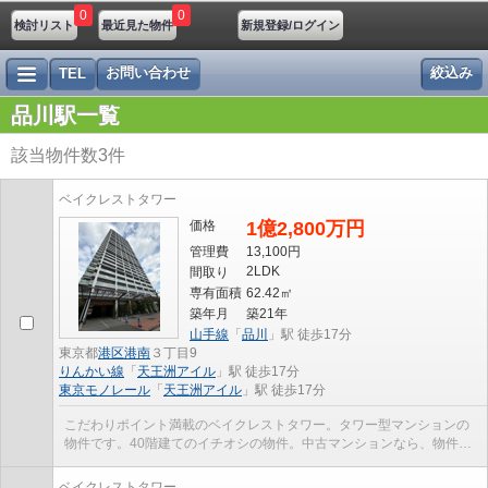
0
0
検討リスト
最近見た物件
新規登録/ログイン
お問い合わせ
絞込み
TEL
品川駅一覧
該当物件数
3
件
ベイクレストタワー
価格
1億2,800万円
管理費
13,100円
2LDK
間取り
専有面積
62.42㎡
築年月
築21年
山手線
「
品川
」駅 徒歩17分
東京都
港区
港南
３丁目9
りんかい線
「
天王洲アイル
」駅 徒歩17分
東京モノレール
「
天王洲アイル
」駅 徒歩17分
こだわりポイント満載のベイクレストタワー。タワー型マンションの
物件です。40階建てのイチオシの物件。中古マンションなら、物件の
購入もスムーズです。人生で一度あるかないかの不...
ベイクレストタワー