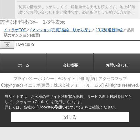
制震で構造がしっかりしてて、建物重量を支えも頑丈です。地上42階
建てでお問い合わせも多い物件です。必須条件として挙げる方が多
い、エレベーター付きの物件です。中古マンションな...
該当公開件数
3
件
1-3
件表示
イエラボTOP
>
(マンション(売買))路線・駅から探す
>
JR東海道新幹線
>
品川
駅のマンション(売買)
TOPに戻る
ホーム
会社概要
お問い合わせ
プライバシーポリシー
|
PCサイト
|
利用規約
|
アクセスマップ
Copyright(c) イエラボ[運営：株式会社フォー・ルームズ] All rights reserved.
当サイトでは、お客様の当サイト利用状況把握、サービス向上検討を目的と
して、クッキー（Cookie）を使用しています。
詳しくは、当社の
「Cookieの取扱いについて」
をご確認ください。
閉じる