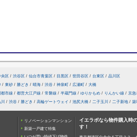
中央区
/
渋谷区
/
仙台市青葉区
/
目黒区
/
世田谷区
/
台東区
/
品川区
砂
/
東砂
/
勝どき
/
晴海
/
渋谷
/
神泉町
/
広瀬町
/
大橋
園都市線
/
都営大江戸線
/
常磐線
/
半蔵門線
/
ゆりかもめ
/
りんかい線
/
京急
品川
/
渋谷
/
勝どき
/
高輪ゲートウェイ
/
池尻大橋
/
二子玉川
/
二子新地
/
築
イエラボなら物件購入時の
リノベーションマンション
す！
新築一戸建て特集
いつが買い時値下げ物件