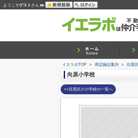
ようこそ
ゲスト
さん
イエラボTOP
>
周辺施設案内
>
目黒
向原小学校
<<目黒区の小学校の一覧へ