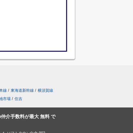
本線
/
東海道新幹線
/
横須賀線
地市場
/
住吉
仲介手数料が最大 無料 で