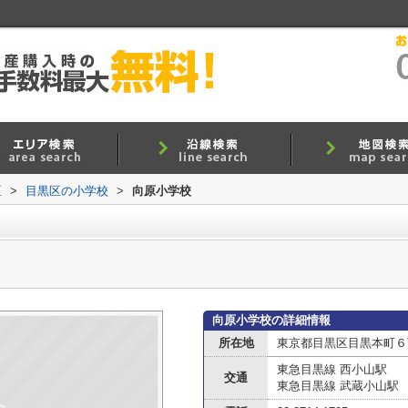
区
>
目黒区の小学校
>
向原小学校
向原小学校の詳細情報
所在地
東京都目黒区目黒本町６
東急目黒線 西小山駅
交通
東急目黒線 武蔵小山駅