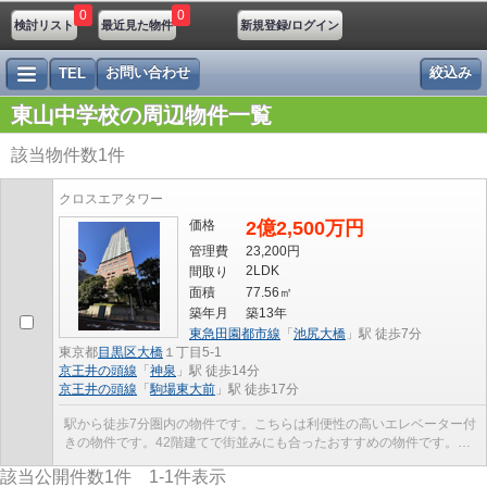
0
0
検討リスト
最近見た物件
新規登録/ログイン
お問い合わせ
絞込み
TEL
東山中学校の周辺物件一覧
該当物件数
1
件
クロスエアタワー
価格
2億2,500万円
管理費
23,200円
2LDK
間取り
面積
77.56㎡
築年月
築13年
東急田園都市線
「
池尻大橋
」駅 徒歩7分
東京都
目黒区
大橋
１丁目5-1
京王井の頭線
「
神泉
」駅 徒歩14分
京王井の頭線
「
駒場東大前
」駅 徒歩17分
駅から徒歩7分圏内の物件です。こちらは利便性の高いエレベーター付
きの物件です。42階建てで街並みにも合ったおすすめの物件です。中
古ながらも綺麗な室内と魅力的な住環境のマンショ...
該当公開件数
1
件
1-1
件表示