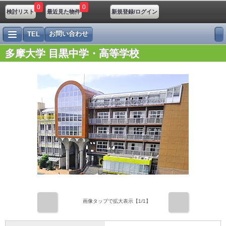
0
0
検討リスト
最近見た物件
新規登録/ログイン
お問い合わせ
TEL
多摩大学 目黒中学・高等学校
前
次
画像タップで拡大表示【
1
/1】