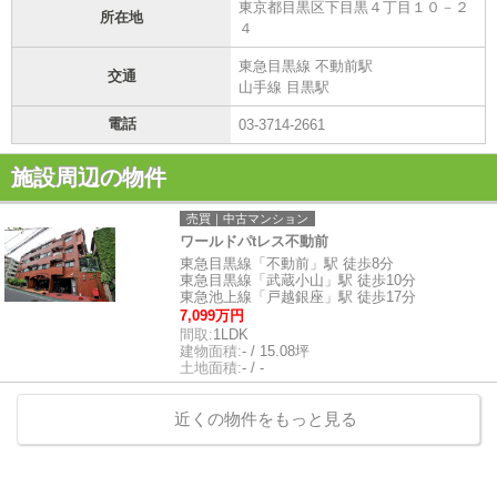
東京都目黒区下目黒４丁目１０－２
所在地
４
東急目黒線 不動前駅
交通
山手線 目黒駅
電話
03-3714-2661
施設周辺の物件
売買｜中古マンション
ワールドパtレス不動前
東急目黒線「不動前」駅 徒歩8分
東急目黒線「武蔵小山」駅 徒歩10分
東急池上線「戸越銀座」駅 徒歩17分
7,099万円
間取:
1LDK
建物面積:
- / 15.08坪
土地面積:
- / -
近くの物件をもっと見る