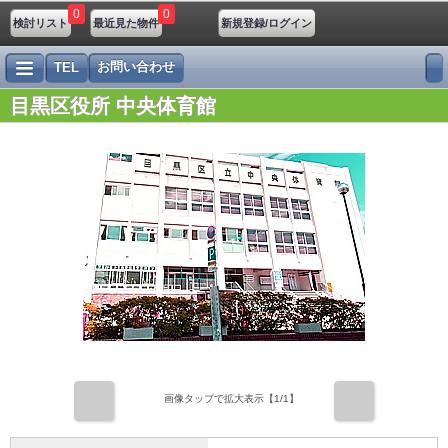
0
0
検討リスト
最近見た物件
新規登録/ログイン
お問い合わせ
TEL
目黒区役所 中央体育館
前
次
画像タップで拡大表示【
1
/1】