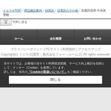
イエラボTOP
>
周辺施設案内
>
目黒区
>
目黒区のその他
>
目黒区役所 中央体
育館
TOPに戻る
ホーム
会社概要
お問い合わせ
プライバシーポリシー
|
PCサイト
|
利用規約
|
アクセスマップ
Copyright(c) イエラボ[運営：株式会社フォー・ルームズ] All rights reserved.
当サイトでは、お客様の当サイト利用状況把握、サービス向上検討を目的と
して、クッキー（Cookie）を使用しています。
詳しくは、当社の
「Cookieの取扱いについて」
をご確認ください。
閉じる