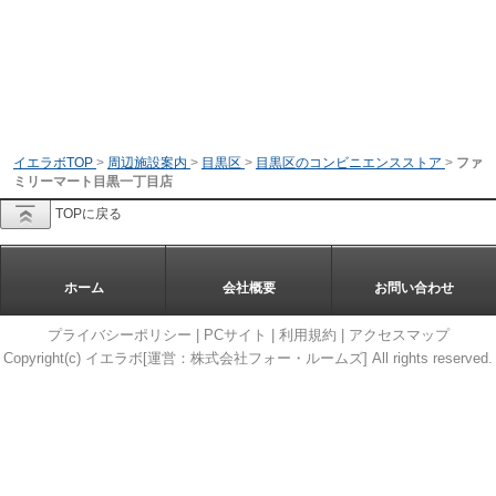
イエラボTOP
>
周辺施設案内
>
目黒区
>
目黒区のコンビニエンスストア
>
ファ
ミリーマート目黒一丁目店
TOPに戻る
ホーム
会社概要
お問い合わせ
プライバシーポリシー
|
PCサイト
|
利用規約
|
アクセスマップ
Copyright(c) イエラボ[運営：株式会社フォー・ルームズ] All rights reserved.