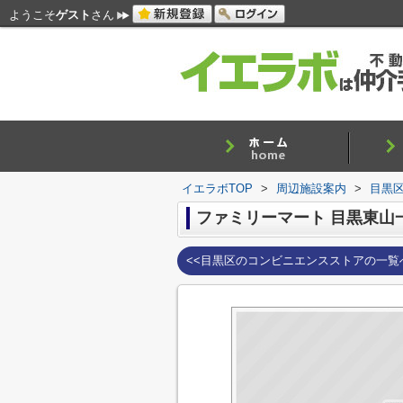
ようこそ
ゲスト
さん
イエラボTOP
>
周辺施設案内
>
目黒
ファミリーマート 目黒東山
<<目黒区のコンビニエンスストアの一覧