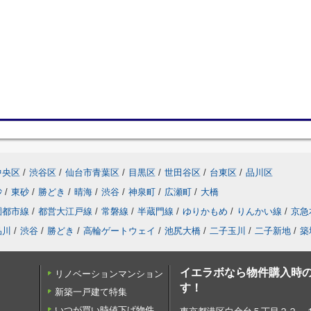
中央区
/
渋谷区
/
仙台市青葉区
/
目黒区
/
世田谷区
/
台東区
/
品川区
砂
/
東砂
/
勝どき
/
晴海
/
渋谷
/
神泉町
/
広瀬町
/
大橋
園都市線
/
都営大江戸線
/
常磐線
/
半蔵門線
/
ゆりかもめ
/
りんかい線
/
京急
品川
/
渋谷
/
勝どき
/
高輪ゲートウェイ
/
池尻大橋
/
二子玉川
/
二子新地
/
築
イエラボなら物件購入時の
リノベーションマンション
す！
新築一戸建て特集
いつが買い時値下げ物件