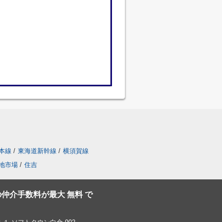
本線
/
東海道新幹線
/
横須賀線
地市場
/
住吉
仲介手数料が最大 無料 で