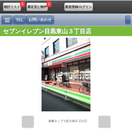
0
0
検討リスト
最近見た物件
新規登録/ログイン
お問い合わせ
TEL
セブンイレブン目黒東山３丁目店
前
次
画像タップで拡大表示【
1
/1】