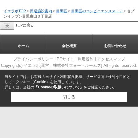
イエラボTOP
>
周辺施設案内
>
目黒区
>
目黒区のコンビニエンスストア
>
セブ
ンイレブン目黒東山３丁目店
TOPに戻る
ホーム
会社概要
お問い合わせ
プライバシーポリシー
|
PCサイト
|
利用規約
|
アクセスマップ
Copyright(c) イエラボ[運営：株式会社フォー・ルームズ] All rights reserved.
当サイトでは、お客様の当サイト利用状況把握、サービス向上検討を目的と
して、クッキー（Cookie）を使用しています。
詳しくは、当社の
「Cookieの取扱いについて」
をご確認ください。
閉じる