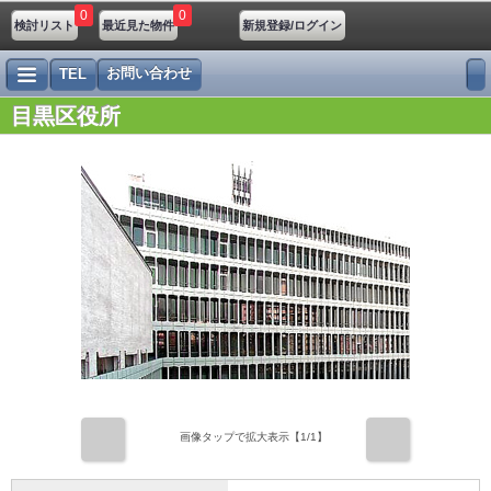
0
0
検討リスト
最近見た物件
新規登録/ログイン
お問い合わせ
TEL
目黒区役所
前
次
画像タップで拡大表示【
1
/1】