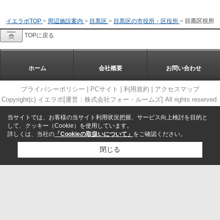
イエラボTOP
>
周辺施設案内
>
目黒区
>
目黒区の市役所・区役所
>
目黒区役所
TOPに戻る
ホーム
会社概要
お問い合わせ
プライバシーポリシー
|
PCサイト
|
利用規約
|
アクセスマップ
Copyright(c) イエラボ[運営：株式会社フォー・ルームズ] All rights reserved.
当サイトでは、お客様の当サイト利用状況把握、サービス向上検討を目的と
して、クッキー（Cookie）を使用しています。
詳しくは、当社の
「Cookieの取扱いについて」
をご確認ください。
閉じる