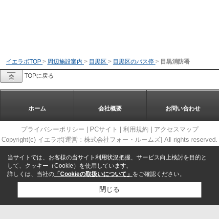
イエラボTOP
>
周辺施設案内
>
目黒区
>
目黒区のバス停
>
目黒消防署
TOPに戻る
ホーム
会社概要
お問い合わせ
プライバシーポリシー
|
PCサイト
|
利用規約
|
アクセスマップ
Copyright(c) イエラボ[運営：株式会社フォー・ルームズ] All rights reserved.
当サイトでは、お客様の当サイト利用状況把握、サービス向上検討を目的と
して、クッキー（Cookie）を使用しています。
詳しくは、当社の
「Cookieの取扱いについて」
をご確認ください。
閉じる