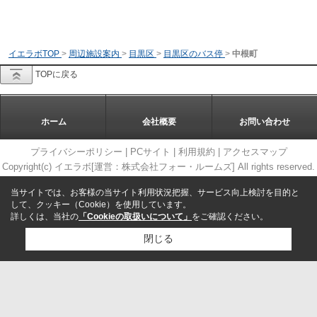
イエラボTOP
>
周辺施設案内
>
目黒区
>
目黒区のバス停
>
中根町
TOPに戻る
ホーム
会社概要
お問い合わせ
プライバシーポリシー
|
PCサイト
|
利用規約
|
アクセスマップ
Copyright(c) イエラボ[運営：株式会社フォー・ルームズ] All rights reserved.
当サイトでは、お客様の当サイト利用状況把握、サービス向上検討を目的と
して、クッキー（Cookie）を使用しています。
詳しくは、当社の
「Cookieの取扱いについて」
をご確認ください。
閉じる