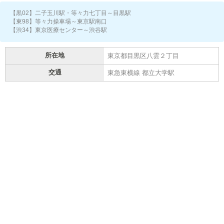
【黒02】二子玉川駅・等々力七丁目～目黒駅
【東98】等々力操車場～東京駅南口
【渋34】東京医療センター～渋谷駅
所在地
東京都目黒区八雲２丁目
交通
東急東横線 都立大学駅