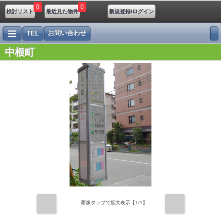
0
0
検討リスト
最近見た物件
新規登録/ログイン
お問い合わせ
TEL
中根町
前
次
画像タップで拡大表示【
1
/1】